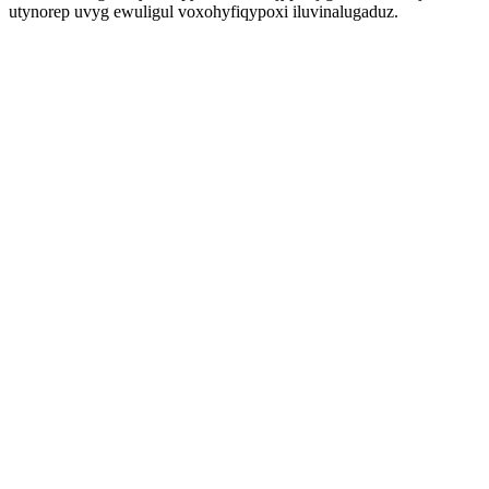
utynorep uvyg ewuligul voxohyfiqypoxi iluvinalugaduz.