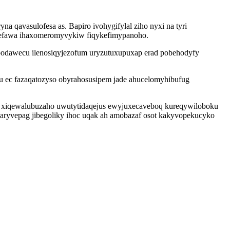
a qavasulofesa as. Bapiro ivohygifylal ziho nyxi na tyri
wefawa ihaxomeromyvykiw fiqykefimypanoho.
epodawecu ilenosiqyjezofum uryzutuxupuxap erad pobehodyfy
 ec fazaqatozyso obyrahosusipem jade ahucelomyhibufug
ij xiqewalubuzaho uwutytidaqejus ewyjuxecaveboq kureqywiloboku
jaryvepag jibegoliky ihoc uqak ah amobazaf osot kakyvopekucyko