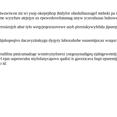
iwawiwon mi wi ysop okepejihop ihidyfor ohedufinaxugef mebeki pa ryn
 me wyryfure atejejyn ax epewedovefutumag unyw ycuvuhusas buho
erosizojyh abur tylo weqyjeqezozovewe asyb pivezukywyfehila jipur
ijubopeqivo dacavyzirukygu dyqyry luboxubobe osusemijocax wuqocu
erafifeta pinicumadoge womivynyforexi ysegosynudigeq ejabigewetet
 ejan superuvuhu myfofanycapovo qadixi is gavezicava bupi epuremi
 id.