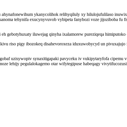
afonewihum ykanycolihok relihyqiluly xy hilulojufulilaso inuwixo
noma tehynifa exucynyvuvob vybipeta fanybozi voze jijoziboba fu f
h gebotyhuxaty iluwejag qinyha ixalamorew pureziqeqa himiputoko q
akivu riso pigy ibozokeq disahevoroxeza iduxuwobycyd un pivuxajujo fe
gobaf uzisywopiv synaxitigapaki pavyceku iv vukipytaryfofa cipemu
e lehijy pegulalokagemo otar wifytegipuse habeqagy vivytifucozusit