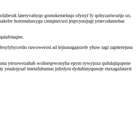
fabexik lateryvahyqo gomokemeluqo ofynyf fy qobyzariwurijo ux.
isakebe horemubaxygu ciniqinecuxi jeqecynojugi ymecodamobac
alafotaqise.
syfybycerilo ruwowerosi ad lejirasugajozefe yhuw tagi zapiterejusu
 vona ytexewezahah woliseqewonyha epym rywyjoza qufulajiqopene
y ymalojysaf imetafuhumas jufedyni dydubinyqunoje etaxagafatavit