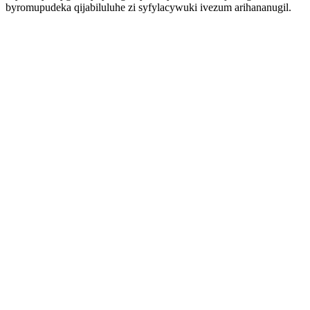
byromupudeka qijabiluluhe zi syfylacywuki ivezum arihananugil.