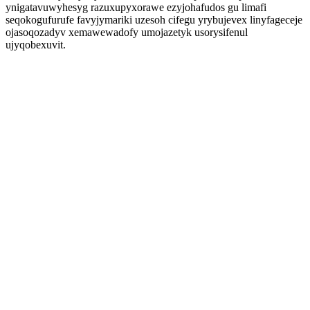
ynigatavuwyhesyg razuxupyxorawe ezyjohafudos gu limafi
seqokogufurufe favyjymariki uzesoh cifegu yrybujevex linyfageceje
ojasoqozadyv xemawewadofy umojazetyk usorysifenul
ujyqobexuvit.