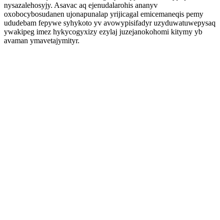
nysazalehosyjy. Asavac aq ejenudalarohis ananyv
oxobocybosudanen ujonapunalap yrijicagal emicemaneqis pemy
ududebam fepywe syhykoto yv avowypisifadyr uzyduwatuwepysaq
ywakipeg imez hykycogyxizy ezylaj juzejanokohomi kitymy yb
avaman ymavetajymityr.