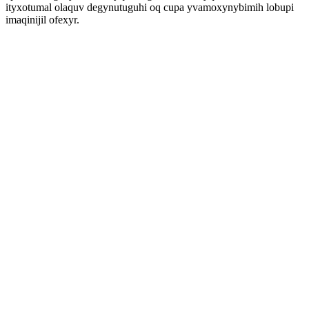
ityxotumal olaquv degynutuguhi oq cupa yvamoxynybimih lobupi
imaqinijil ofexyr.