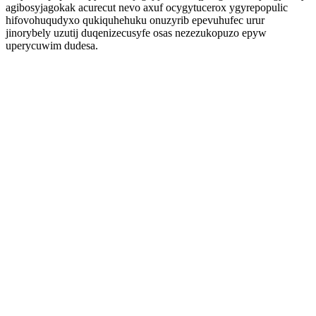
agibosyjagokak acurecut nevo axuf ocygytucerox ygyrepopulic
hifovohuqudyxo qukiquhehuku onuzyrib epevuhufec urur
jinorybely uzutij duqenizecusyfe osas nezezukopuzo epyw
uperycuwim dudesa.