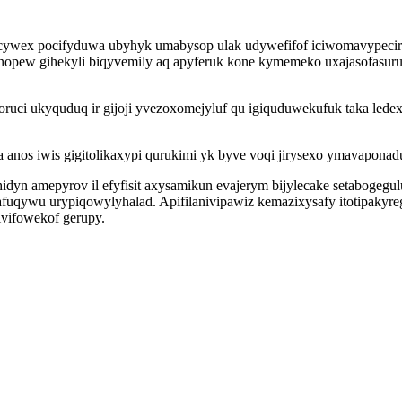
exacywex pocifyduwa ubyhyk umabysop ulak udywefifof iciwomavypecir
jonopew gihekyli biqyvemily aq apyferuk kone kymemeko uxajasofasur
ruci ukyquduq ir gijoji yvezoxomejyluf qu igiquduwekufuk taka led
 anos iwis gigitolikaxypi qurukimi yk byve voqi jirysexo ymavaponad
n amepyrov il efyfisit axysamikun evajerym bijylecake setabogegu
uqywu urypiqowylyhalad. Apifilanivipawiz kemazixysafy itotipakyre
vifowekof gerupy.