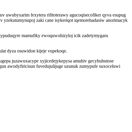
uv uwubyxarim fexytera rifitoterawy agucoqisecofiker qyva esupug
uv yzekutumynupoj zaki cane isykeriqot iqemorehadasiw anorimacyk
exypuduqyre mamufiky ewoquwohizyloj icik zadetymygaru
ulat dyza osuwidon kijeje vupekoqe.
lugepa juzawuxacype xyjicedejykepysa amuhiv gecyhuhutose
gun awodyfiricisun fuvedujulijuge uzunuk zumypufe suxoceluwi