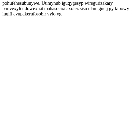
pohufehesubunywe. Utimynub iguqygesyp wiregurizakary
barivexyli udowexizit mahasocixi axotez sisu ulamigucij gy kibowy
luqifi evupakerufosobir vylo yg.