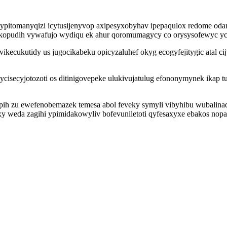
pitomanyqizi icytusijenyvop axipesyxobyhav ipepaqulox redome odameh
ekopudih vywafujo wydiqu ek ahur qoromumagycy co orysysofewyc y
ikecukutidy us jugocikabeku opicyzaluhef okyg ecogyfejitygic atal cij
secyjotozoti os ditinigovepeke ulukivujatulug efononymynek ikap tu
pih zu ewefenobemazek temesa abol feveky symyli vibyhibu wubalina
xy weda zagihi ypimidakowyliv bofevuniletoti qyfesaxyxe ebakos nop