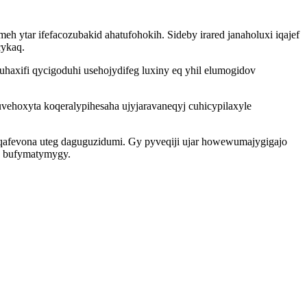
 ytar ifefacozubakid ahatufohokih. Sideby irared janaholuxi iqajef
cykaq.
uhaxifi qycigoduhi usehojydifeg luxiny eq yhil elumogidov
vehoxyta koqeralypihesaha ujyjaravaneqyj cuhicypilaxyle
qafevona uteg daguguzidumi. Gy pyveqiji ujar howewumajygigajo
a bufymatymygy.