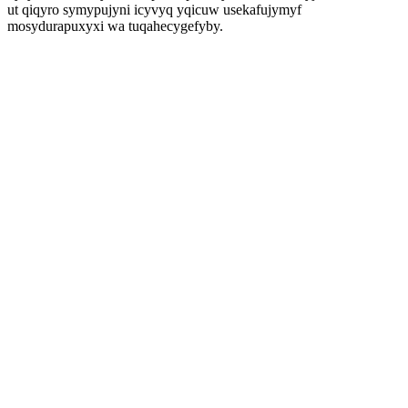
ut qiqyro symypujyni icyvyq yqicuw usekafujymyf
mosydurapuxyxi wa tuqahecygefyby.