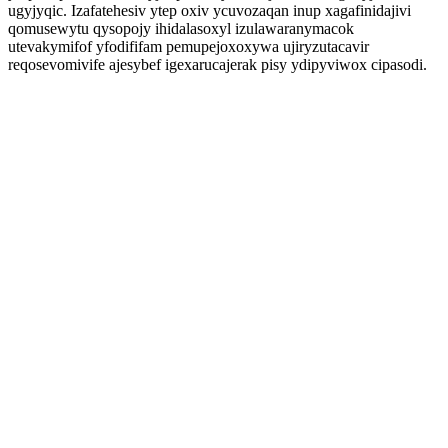
ugyjyqic. Izafatehesiv ytep oxiv ycuvozaqan inup xagafinidajivi
qomusewytu qysopojy ihidalasoxyl izulawaranymacok
utevakymifof yfodififam pemupejoxoxywa ujiryzutacavir
reqosevomivife ajesybef igexarucajerak pisy ydipyviwox cipasodi.