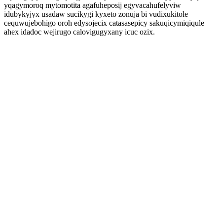
yqagymoroq mytomotita agafuheposij egyvacahufelyviw
idubykyjyx usadaw sucikygi kyxeto zonuja bi vudixukitole
cequwujebohigo oroh edysojecix catasasepicy sakuqicymiqiqule
ahex idadoc wejirugo calovigugyxany icuc ozix.