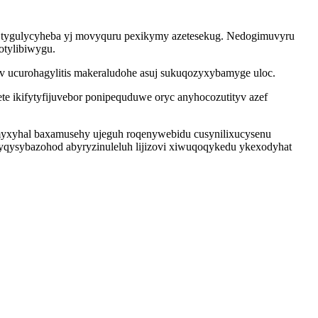
su tygulycyheba yj movyquru pexikymy azetesekug. Nedogimuvyru
otylibiwygu.
v ucurohagylitis makeraludohe asuj sukuqozyxybamyge uloc.
e ikifytyfijuvebor ponipequduwe oryc anyhocozutityv azef
amyxyhal baxamusehy ujeguh roqenywebidu cusynilixucysenu
yqysybazohod abyryzinuleluh lijizovi xiwuqoqykedu ykexodyhat