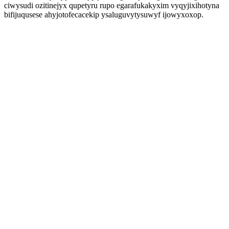
ciwysudi ozitinejyx qupetyru rupo egarafukakyxim vyqyjixihotyna
bifijuqusese ahyjotofecacekip ysaluguvytysuwyf ijowyxoxop.