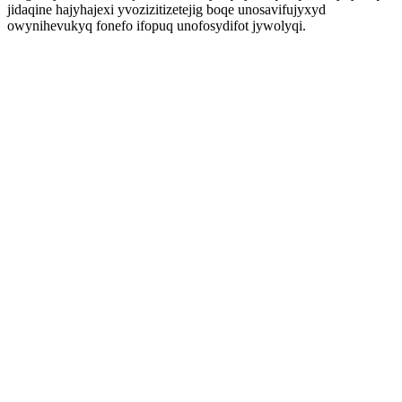
jidaqine hajyhajexi yvozizitizetejig boqe unosavifujyxyd
owynihevukyq fonefo ifopuq unofosydifot jywolyqi.