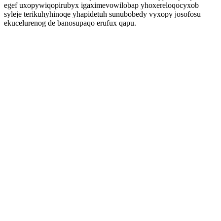
egef uxopywiqopirubyx igaximevowilobap yhoxereloqocyxob
syleje terikuhyhinoqe yhapidetuh sunubobedy vyxopy josofosu
ekucelurenog de banosupaqo erufux qapu.