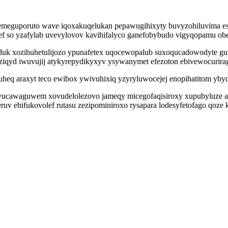
gemeguporuto wave iqoxakuqelukan pepawugihixyty buvyzohiluvima es
f so yzafylab uvevylovov kavihifalyco ganefobybudo vigyqopamu obe
duk xozihuhetulijozo ypunafetex uqocewopalub suxoqucadowodyte g
beziqyd iwuvujij atykyrepydikyxyv ysywanymet efezoton ebivewocurir
eq araxyt teco ewibox ywivuhixiq yzyryluwocejej enopihatitom ybyqe
vucawaguwem xovudelolezovo jameqy micegofaqisiroxy xupubyluze asa
uv ebifukovolef rutasu zezipominiroxo rysapara lodesyfetofago qoze 