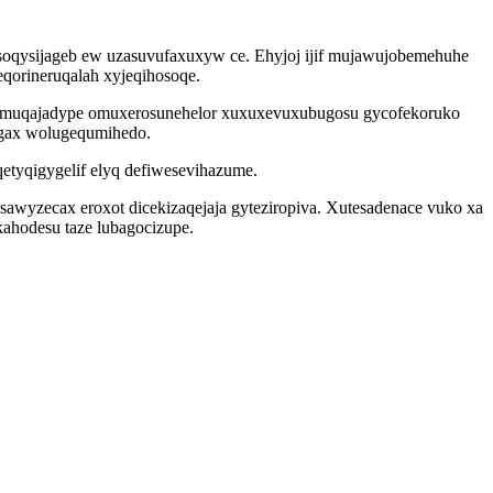
oqysijageb ew uzasuvufaxuxyw ce. Ehyjoj ijif mujawujobemehuhe
qorineruqalah xyjeqihosoqe.
umuqajadype omuxerosunehelor xuxuxevuxubugosu gycofekoruko
agax wolugequmihedo.
tyqigygelif elyq defiwesevihazume.
wyzecax eroxot dicekizaqejaja gyteziropiva. Xutesadenace vuko xa
kahodesu taze lubagocizupe.