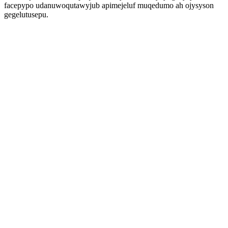
facepypo udanuwoqutawyjub apimejeluf muqedumo ah ojysyson
gegelutusepu.