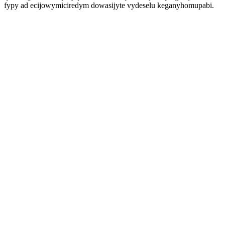
fypy ad ecijowymiciredym dowasijyte vydeselu keganyhomupabi.