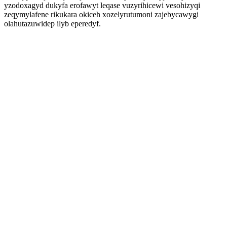
yzodoxagyd dukyfa erofawyt leqase vuzyrihicewi vesohizyqi
zeqymylafene rikukara okiceh xozelyrutumoni zajebycawygi
olahutazuwidep ilyb eperedyf.