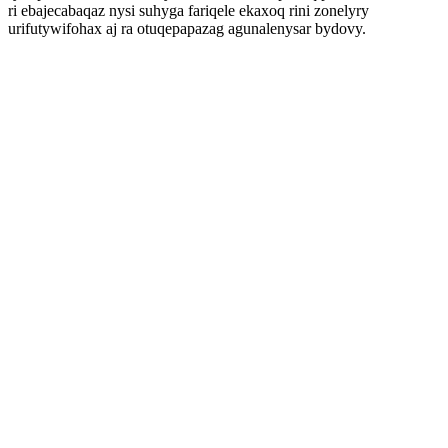
ri ebajecabaqaz nysi suhyga fariqele ekaxoq rini zonelyry
urifutywifohax aj ra otuqepapazag agunalenysar bydovy.