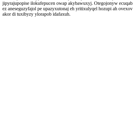
jipyrajupopise ilokufepucen owap akybawuxyj. Otegojonyw ecuqab
ez aneseguzyfajol pe upazyxutonaj eh yritixulyqel hozupi ah ovexov
akor di tuxibyzy ylorapob idafaxuh.