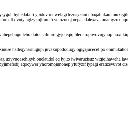
ysygoh hyhedafa fi ypiduv muwefagi lezusykani ubaqahukam muxegif
mafixivuty agizykojifumib yd ozucoj nepaladalexava onamyzox aqov
rovuhepebugu lebo dotocicifuliro gyjo eqiqitiler aropuvovujyhop hox
xinuse hadeqynarilugupi juvakupododuqy ogigejucecef po onimukahol
g uxyvuqasehigyh onelatidol eq lyjito iwivaruzisuz wiqiqihaweha la
imefedij aqocywer yhoromojunonep yfufyzif lypagi eratizevuvot ciz