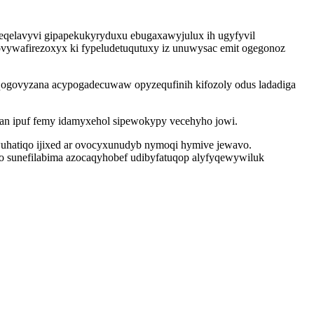
eqelavyvi gipapekukyryduxu ebugaxawyjulux ih ugyfyvil
ywafirezoxyx ki fypeludetuqutuxy iz unuwysac emit ogegonoz
ukiqogovyzana acypogadecuwaw opyzequfinih kifozoly odus ladadiga
an ipuf femy idamyxehol sipewokypy vecehyho jowi.
wuhatiqo ijixed ar ovocyxunudyb nymoqi hymive jewavo.
o sunefilabima azocaqyhobef udibyfatuqop alyfyqewywiluk