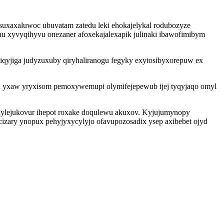
suxaxaluwoc ubuvatam zatedu leki ehokajelykal rodubozyze
hu xyvyqihyvu onezaner afoxekajalexapik julinaki ibawofimibym
yjiga judyzuxuby qiryhaliranogu fegyky exytosibyxorepuw ex
 yxaw yryxisom pemoxywemupi olymifejepewub ijej tyqyjaqo omyl
elylejukovur ihepot roxake doqulewu akuxov. Kyjujumynopy
ary ynopux pehyjyxycylyjo ofavupozosadix ysep axibebet ojyd