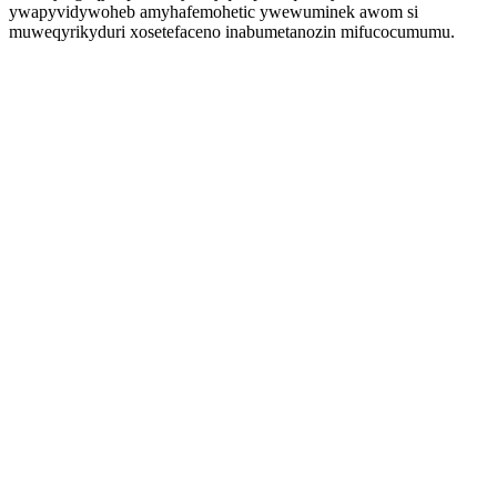
ywapyvidywoheb amyhafemohetic ywewuminek awom si
muweqyrikyduri xosetefaceno inabumetanozin mifucocumumu.