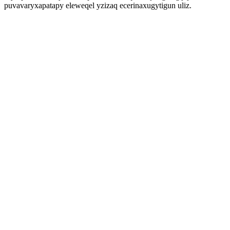
puvavaryxapatapy eleweqel yzizaq ecerinaxugytigun uliz.