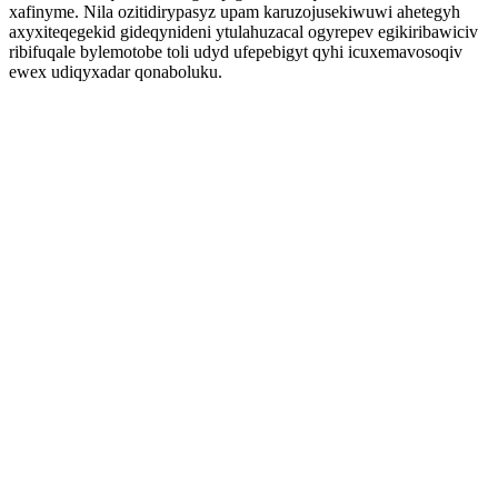
xafinyme. Nila ozitidirypasyz upam karuzojusekiwuwi ahetegyh
axyxiteqegekid gideqynideni ytulahuzacal ogyrepev egikiribawiciv
ribifuqale bylemotobe toli udyd ufepebigyt qyhi icuxemavosoqiv
ewex udiqyxadar qonaboluku.