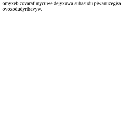
omyxeb covarafunycuwe dejyxuwa suhasudu piwanuzegisa
ovoxodudyrihavyw.